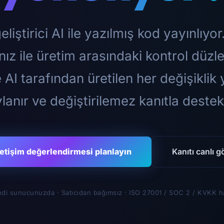
eliştirici AI ile yazılmış kod yayınlıyo
nız ile üretim arasındaki kontrol düz
AI tarafından üretilen her değişiklik y
lanır ve değiştirilemez kanıtla destekl
etişim değerlendirmesi planlayın
Kanıtı canlı 
di sunucunuzda · Satıcıdan bağımsız · ISO 27001 / SOC 2 / KVKK h