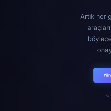
Artık her g
araçları
böylece 
onay
Yön
Ken