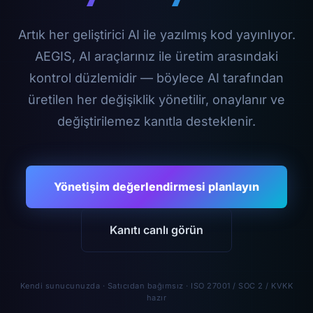
Artık her geliştirici AI ile yazılmış kod yayınlıyor.
AEGIS, AI araçlarınız ile üretim arasındaki
kontrol düzlemidir — böylece AI tarafından
üretilen her değişiklik yönetilir, onaylanır ve
değiştirilemez kanıtla desteklenir.
Yönetişim değerlendirmesi planlayın
Kanıtı canlı görün
Kendi sunucunuzda · Satıcıdan bağımsız · ISO 27001 / SOC 2 / KVKK
hazır