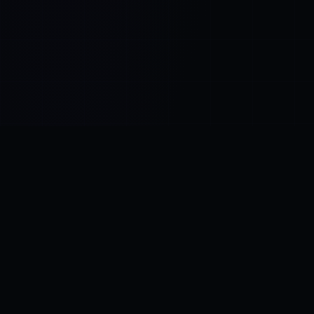
Control SAI
AI sohbet platformu
·
AMEZAY'DEN YENI
Video Convert
ücretsiz video araçları
KÖR NOKTA
AI, kodunuzun %40'ını yazdı.
Denetçilerinizin sormak üzere