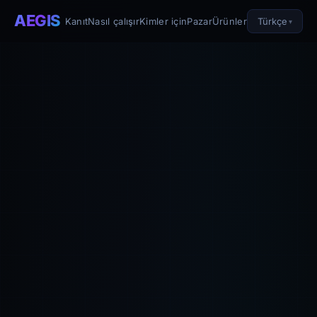
AEGIS
Türkçe
Kanıt
Nasıl çalışır
Kimler için
Pazar
Ürünler