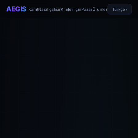
AEGIS
Türkçe
Kanıt
Nasıl çalışır
Kimler için
Pazar
Ürünler