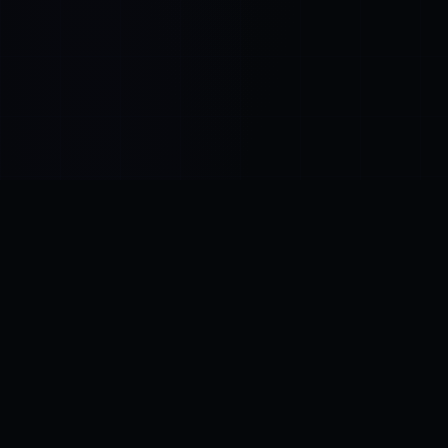
Control SAI
AI sohbet platformu
·
AMEZAY'DEN YENI
Video Convert
ücretsiz video araçları
KÖR NOKTA
AI, kodunuzun %40'ını yazdı.
Denetçilerinizin sormak üzere