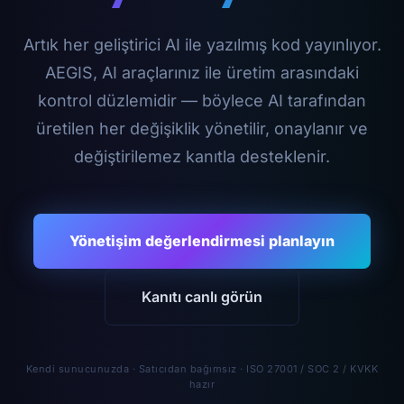
Artık her geliştirici AI ile yazılmış kod yayınlıyor.
AEGIS, AI araçlarınız ile üretim arasındaki
kontrol düzlemidir — böylece AI tarafından
üretilen her değişiklik yönetilir, onaylanır ve
değiştirilemez kanıtla desteklenir.
Yönetişim değerlendirmesi planlayın
Kanıtı canlı görün
Kendi sunucunuzda · Satıcıdan bağımsız · ISO 27001 / SOC 2 / KVKK
hazır